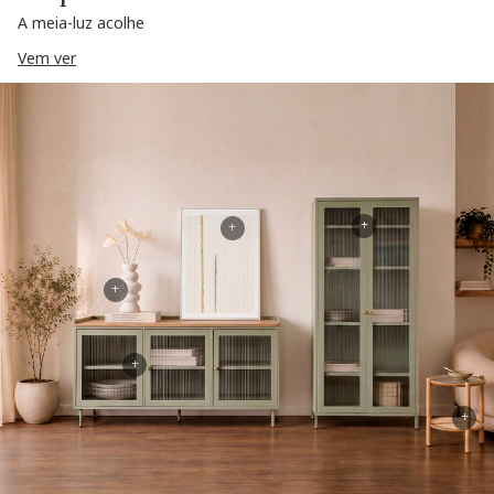
A meia-luz acolhe
Vem ver
+
+
+
+
+