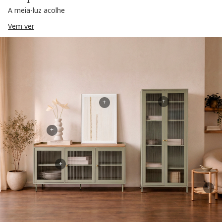
A meia-luz acolhe
Vem ver
+
+
+
+
+