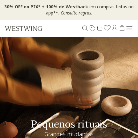
30% OFF no PIX* + 100% de Westback
em compras feitas no
app
**.
Consulte regras.
Pequenos rituais
Grandes mudanças