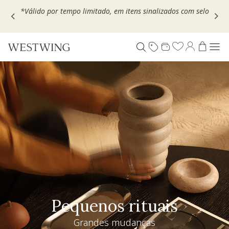
Escolha seu VOUCHER e ganhe até 30% OFF*: use
MOVEL30,
TEXTIL30 OU DECOR20
Pequenos rituais
Grandes mudanças