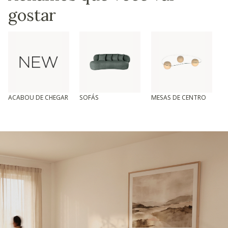
gostar
ACABOU DE CHEGAR
SOFÁS
MESAS DE CENTRO
T