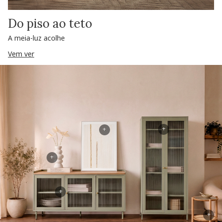
Do piso ao teto
A meia-luz acolhe
Vem ver
+
+
+
+
+