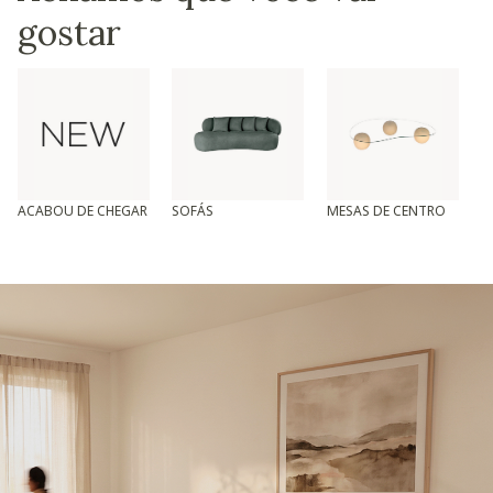
gostar
ACABOU DE CHEGAR
SOFÁS
MESAS DE CENTRO
T