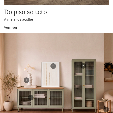
Do piso ao teto
A meia-luz acolhe
Vem ver
+
+
+
+
+