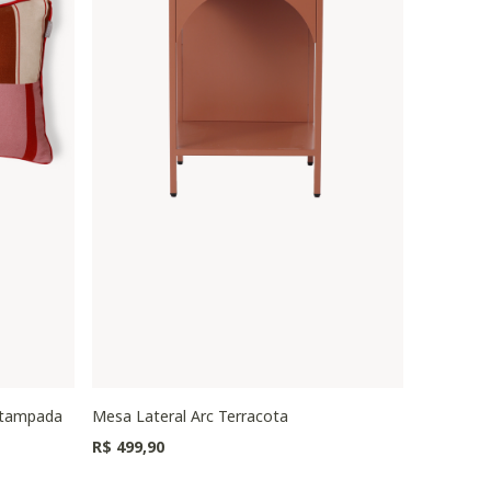
stampada
Mesa Lateral Arc Terracota
Puff Oval
Preço redu
R$ 499,90
R$ 1.149,0