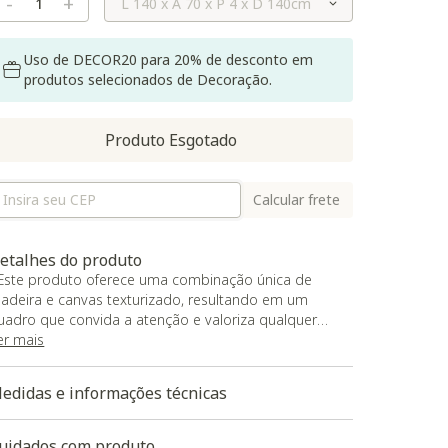
-
+
Uso de DECOR20 para 20% de desconto em
produtos selecionados de Decoração.
Produto Esgotado
Calcular frete
etalhes do produto
 Este produto oferece uma combinação única de
adeira e canvas texturizado, resultando em um
uadro que convida a atenção e valoriza qualquer
mbiente;
er mais
 Com 80% de Mdf e 20% de canvas como material
rincipal, esse item é ideal para quem busca decorar
edidas e informações técnicas
spaços com estilo e personalidade;
 A cor predominante do produto é bege, conferindo-
he uma aparência elegante e sofisticada;
uidados com produto