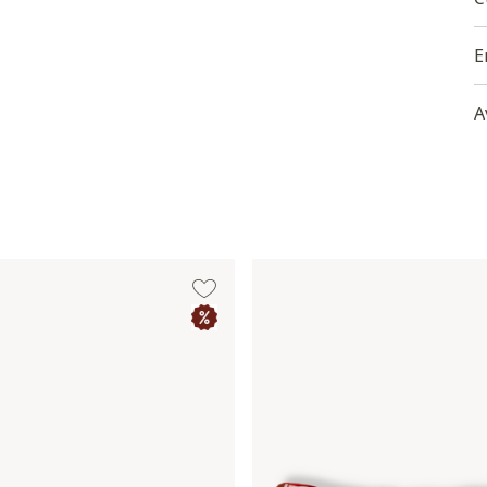
-
q
E
A