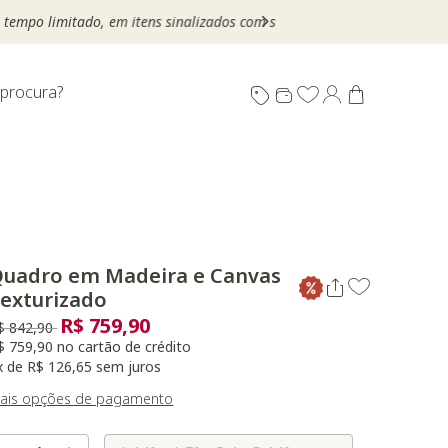
 procura?
uadro em Madeira e Canvas
exturizado
R$ 759,90
reço reduzido de
para
$ 842,90
$ 759,90 no cartão de crédito
x de R$ 126,65 sem juros
ais opções de pagamento
Selecione o Tamanho