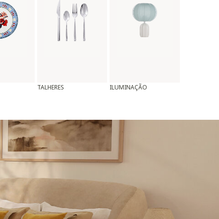
TALHERES
ILUMINAÇÃO
ALMOFADAS