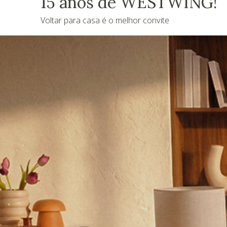
15 anos de WESTWING!
Voltar para casa é o melhor convite