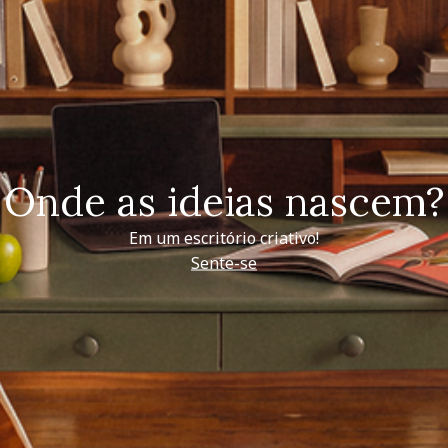
Onde as ideias nascem?
Em um escritório criativo!
Sente-se