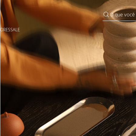
O que você
DORES
SALE
Pequenos rituais
Grandes mudanças
Decorar