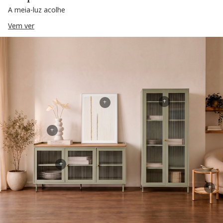
A meia-luz acolhe
Vem ver
+
+
+
+
+