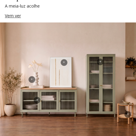
A meia-luz acolhe
Vem ver
+
+
+
+
+