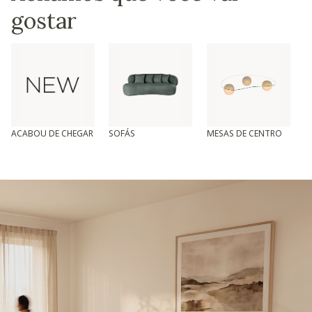
gostar
ACABOU DE CHEGAR
SOFÁS
MESAS DE CENTRO
T