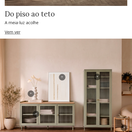
Do piso ao teto
A meia-luz acolhe
Vem ver
+
+
+
+
+