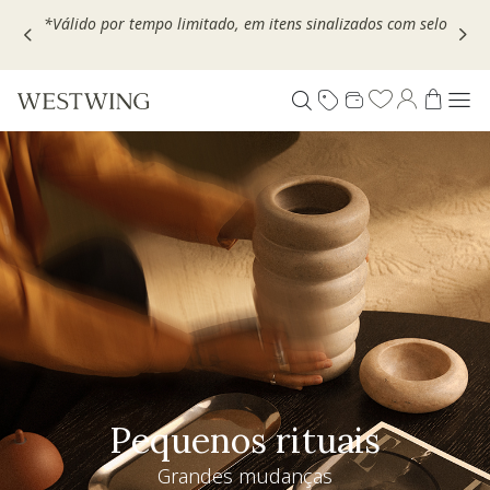
Escolha seu VOUCHER e ganhe até 30% OFF*: use
MOVEL30,
TEXTIL30 OU DECOR20
Pequenos rituais
Grandes mudanças