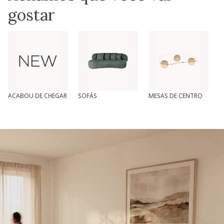
gostar
ACABOU DE CHEGAR
SOFÁS
MESAS DE CENTRO
T