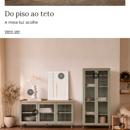
Do piso ao teto
A meia-luz acolhe
Vem ver
+
+
+
+
+