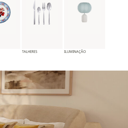
TALHERES
ILUMINAÇÃO
ALMOFADAS