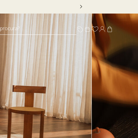
 DECOR20
 procura?