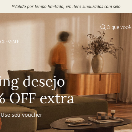
 seu VOUCHER e ganhe até 30% OFF*: use
MOVEL30, TEXTIL30 OU
O que você
DORES
SALE
Pequenos rituais
Grandes mudanças
Decorar