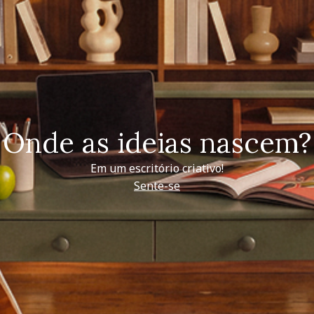
Onde as ideias nascem?
Em um escritório criativo!
Sente-se