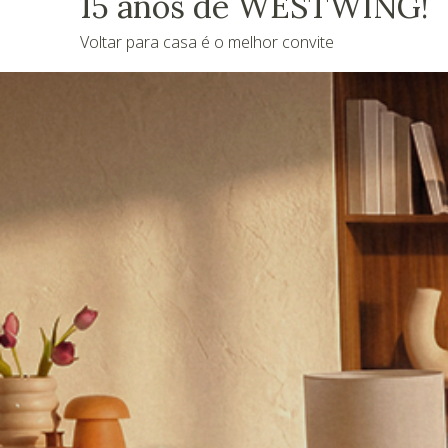
15 anos de WESTWING!
Voltar para casa é o melhor convite