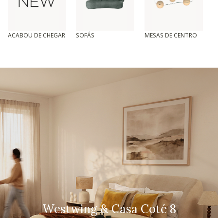
ACABOU DE CHEGAR
SOFÁS
MESAS DE CENTRO
T
Westwing & Casa Coté 8