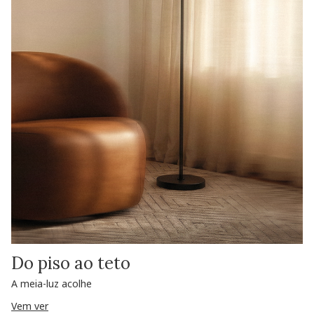
Do piso ao teto
A meia-luz acolhe
Vem ver