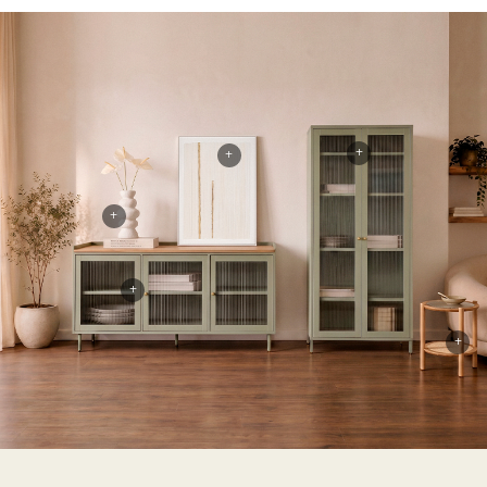
+
+
+
+
+