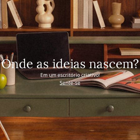
Onde as ideias nascem?
Em um escritório criativo!
Sente-se