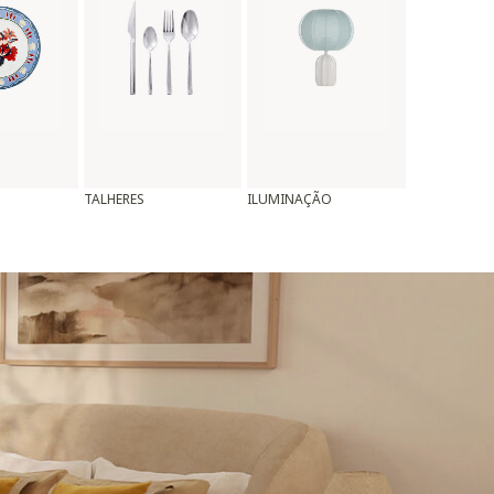
TALHERES
ILUMINAÇÃO
ALMOFADAS