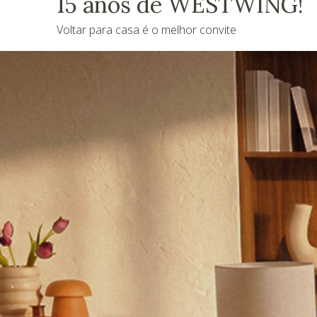
15 anos de WESTWING!
Voltar para casa é o melhor convite