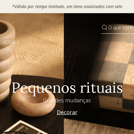
*Válido por tempo limitado, em itens sinalizados com selo
O que você
DORES
SALE
Pequenos rituais
Grandes mudanças
Decorar