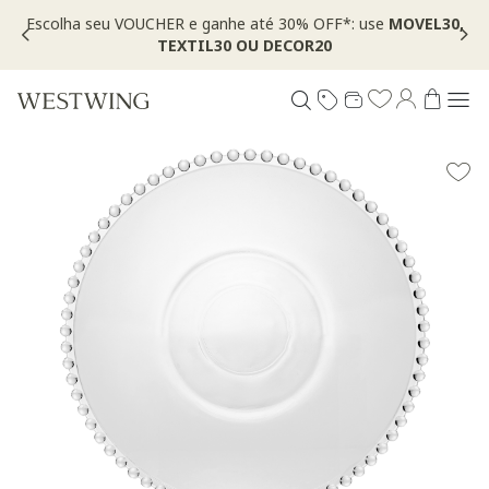
*: use
MOVEL30,
*Válido por tempo limitado, em itens sinalizad