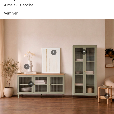
A meia-luz acolhe
Vem ver
+
+
+
+
+