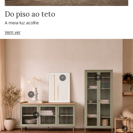
Do piso ao teto
A meia-luz acolhe
Vem ver
+
+
+
+
+