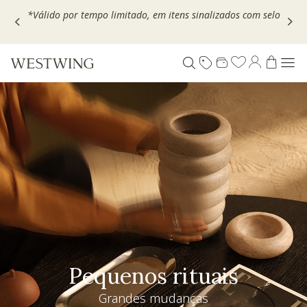
Escolha seu VOUCHER e ganhe até 30% OFF*: use
MOVEL30,
TEXTIL30 OU DECOR20
Pequenos rituais
Grandes mudanças