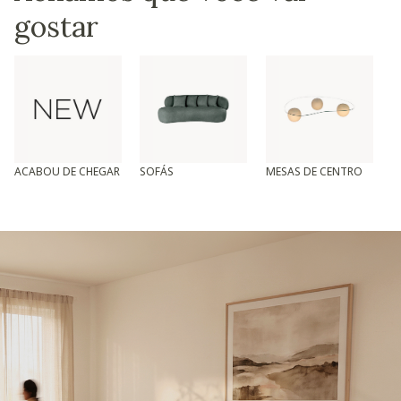
gostar
ACABOU DE CHEGAR
SOFÁS
MESAS DE CENTRO
T