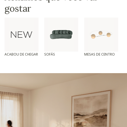
gostar
ACABOU DE CHEGAR
SOFÁS
MESAS DE CENTRO
T