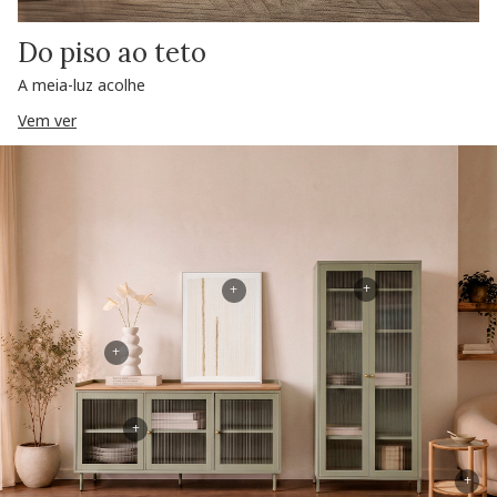
Do piso ao teto
A meia-luz acolhe
Vem ver
+
+
+
+
+