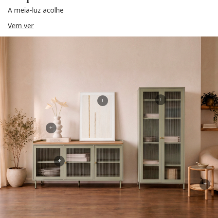
A meia-luz acolhe
Vem ver
+
+
+
+
+