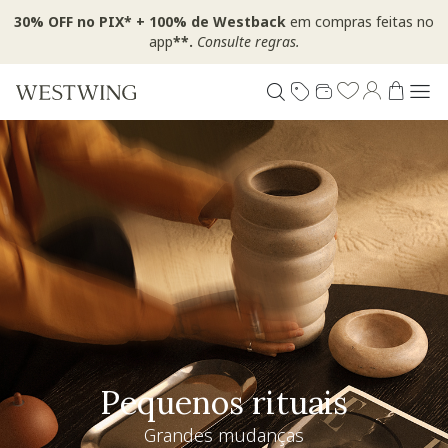
30% OFF no PIX* + 100% de Westback
em compras feitas no
app
**.
Consulte regras.
Pequenos rituais
Grandes mudanças