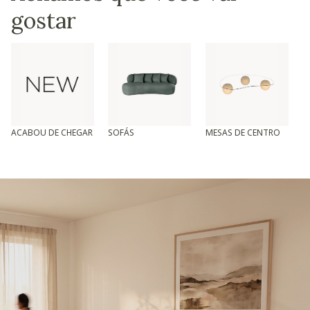
gostar
ACABOU DE CHEGAR
SOFÁS
MESAS DE CENTRO
T