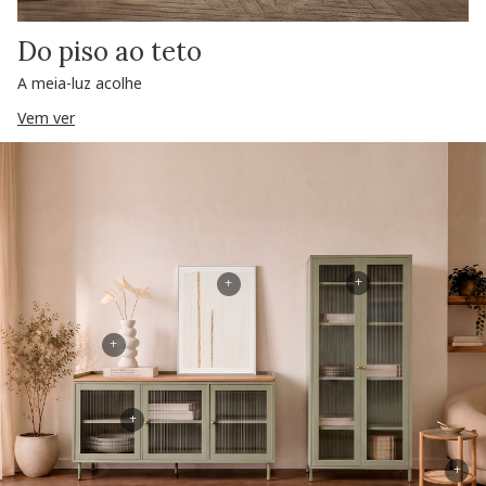
Do piso ao teto
A meia-luz acolhe
Vem ver
+
+
+
+
+