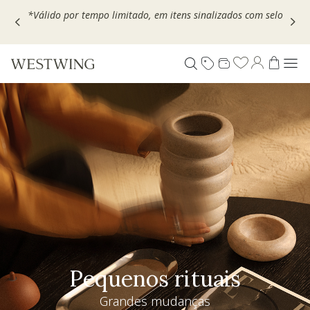
Escolha seu VOUCHER e ganhe até 30% OFF*: use
MOVEL30,
TEXTIL30 OU DECOR20
Pequenos rituais
Grandes mudanças