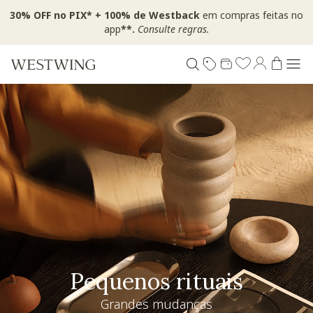
30% OFF no PIX* + 100% de Westback
em compras feitas no
app
**.
Consulte regras.
Pequenos rituais
Grandes mudanças