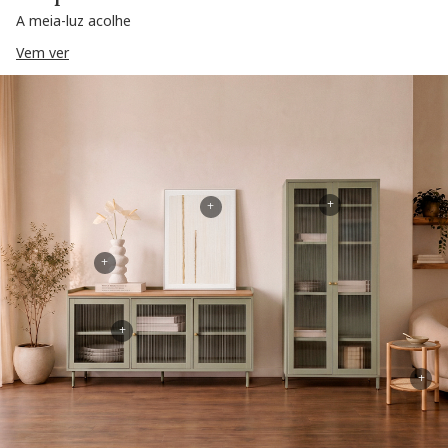
A meia-luz acolhe
Vem ver
+
+
+
+
+