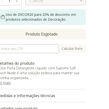
-
+
Uso de DECOR20 para 20% de desconto em
produtos selecionados de Decoração.
Produto Esgotado
Calcular frete
etalhes do produto
 Este Porta Detergente Líquido com Suporte Soft
ouch Nude é uma solução prática para manter sua
ozinha organizada;
 Feito em cerâmica e apresentando cor principal de
er mais
inza, este produto está projetado para oferecer
uporte seguro para o seu detergente líquido;
edidas e informações técnicas
 Com capacidade de 380ml, ele é uma escolha
dequada para ajudar a manter seu espaço de cozinha
rrumado e eficiente.
uidados com produto