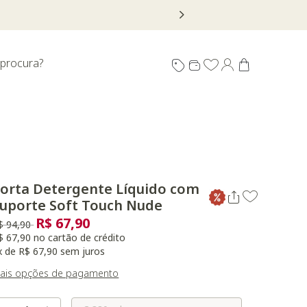
 procura?
orta Detergente Líquido com
uporte Soft Touch Nude
R$ 67,90
reço reduzido de
para
$ 94,90
$ 67,90 no cartão de crédito
x de R$ 67,90 sem juros
ais opções de pagamento
Selecione o Tamanho