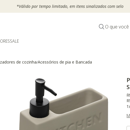
*Válido por tempo limitado, em itens sinalizados com selo
O que você
DORES
SALE
zadores de cozinha
Acessórios de pia e Bancada
/
P
S
P
R
R
1
M