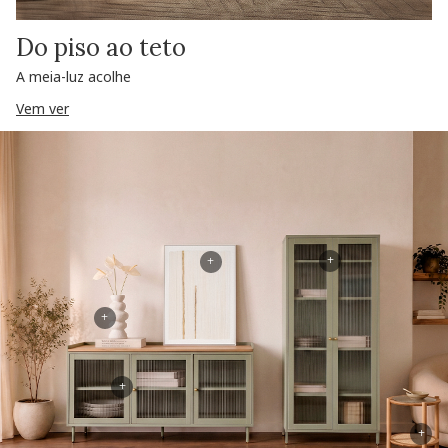
Do piso ao teto
A meia-luz acolhe
Vem ver
+
+
+
+
+