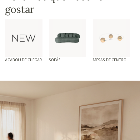
gostar
ACABOU DE CHEGAR
SOFÁS
MESAS DE CENTRO
T