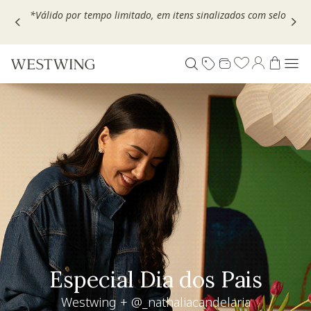
Escolha seu VOUCHER e ganhe até 30% OFF*: use
MOVEL30,
TEXTIL30 OU DECOR20
Living desejo
+30% OFF extra