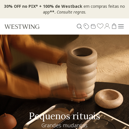
30% OFF no PIX* + 100% de Westback
em compras feitas no
app
**.
Consulte regras.
Pequenos rituais
Grandes mudanças