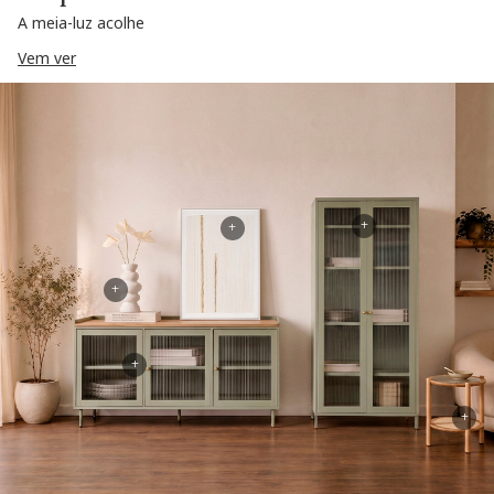
A meia-luz acolhe
Vem ver
+
+
+
+
+