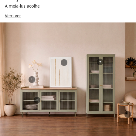
A meia-luz acolhe
Vem ver
+
+
+
+
+