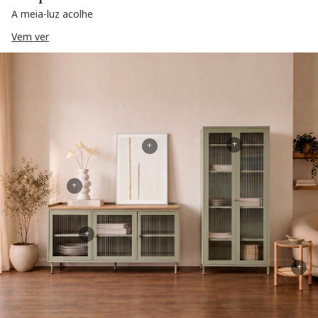
A meia-luz acolhe
Vem ver
+
+
+
+
+