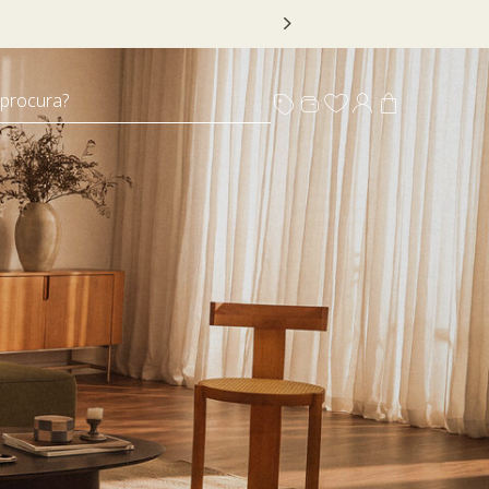
 DECOR20
 procura?