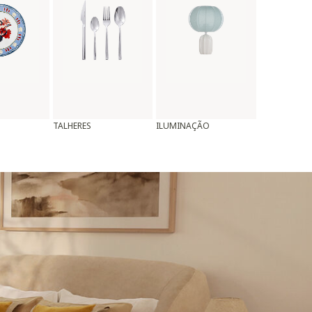
TALHERES
ILUMINAÇÃO
ALMOFADAS