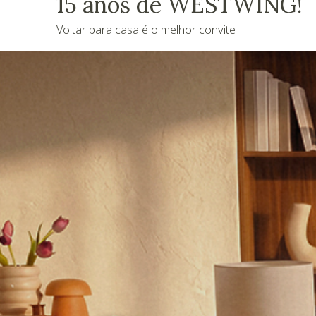
15 anos de WESTWING!
Voltar para casa é o melhor convite