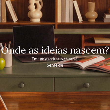
Onde as ideias nascem?
Em um escritório criativo!
Sente-se