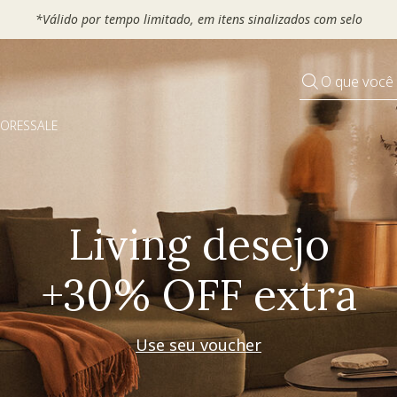
 seu VOUCHER e ganhe até 30% OFF*: use
MOVEL30, TEXTIL30 OU
O que você
DORES
SALE
Pequenos rituais
Grandes mudanças
Decorar