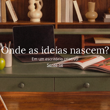
Onde as ideias nascem?
Em um escritório criativo!
Sente-se