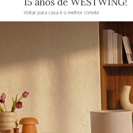
15 anos de WESTWING!
Voltar para casa é o melhor convite