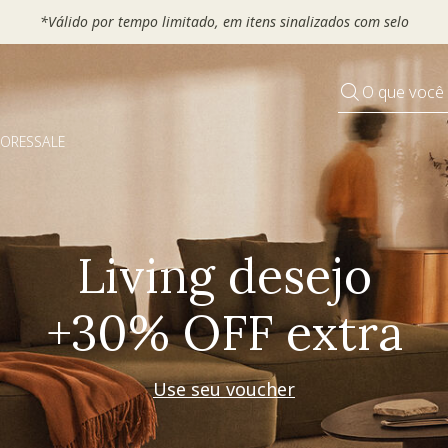
 seu VOUCHER e ganhe até 30% OFF*: use
MOVEL30, TEXTIL30 OU
O que você
DORES
SALE
Pequenos rituais
Grandes mudanças
Decorar