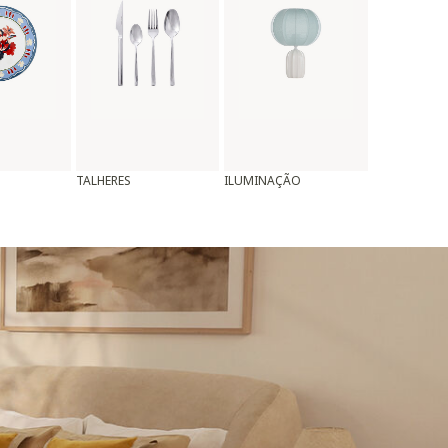
TALHERES
ILUMINAÇÃO
ALMOFADAS