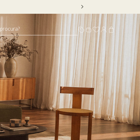
 DECOR20
 procura?