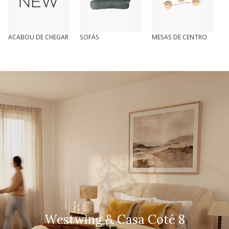
ACABOU DE CHEGAR
SOFÁS
MESAS DE CENTRO
T
Westwing & Casa Coté 8