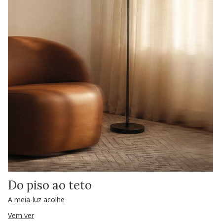
Do piso ao teto
A meia-luz acolhe
Vem ver