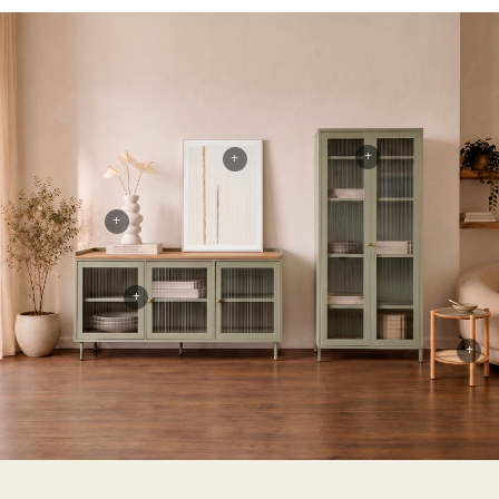
+
+
+
+
+