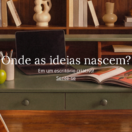
Onde as ideias nascem?
Em um escritório criativo!
Sente-se