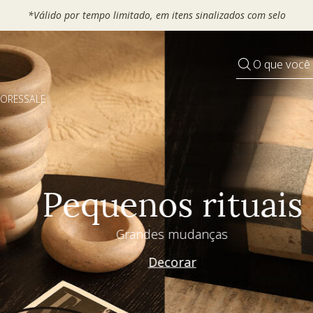
COR20
O que você
DORES
SALE
Pequenos rituais
Grandes mudanças
Decorar