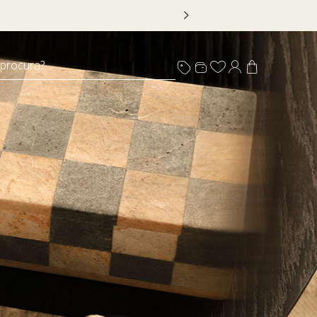
*Válido por tempo limitado, em itens sinalizados c
 procura?