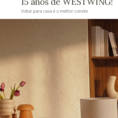
15 anos de WESTWING!
Voltar para casa é o melhor convite