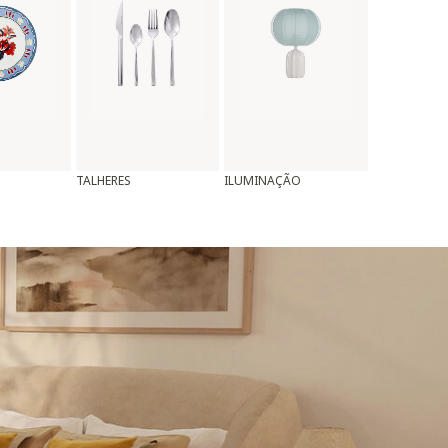
TALHERES
ILUMINAÇÃO
ALMOFADAS