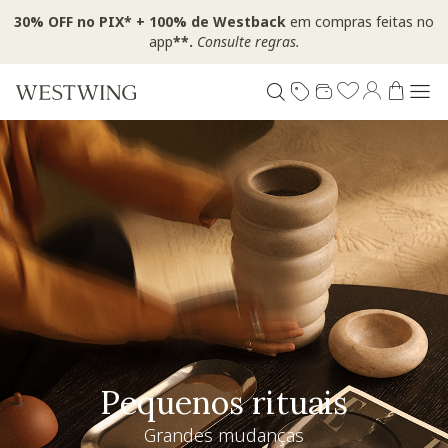
30% OFF no PIX* + 100% de Westback
em compras feitas no
app
**.
Consulte regras.
Pequenos rituais
Grandes mudanças