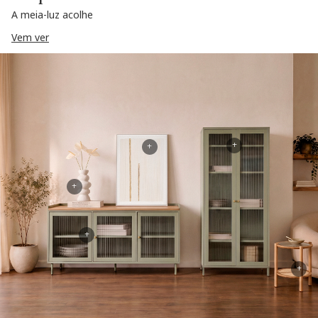
A meia-luz acolhe
Vem ver
+
+
+
+
+