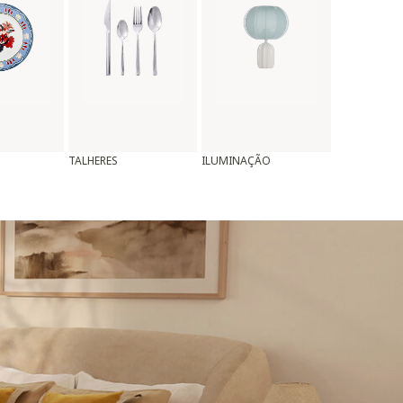
TALHERES
ILUMINAÇÃO
ALMOFADAS