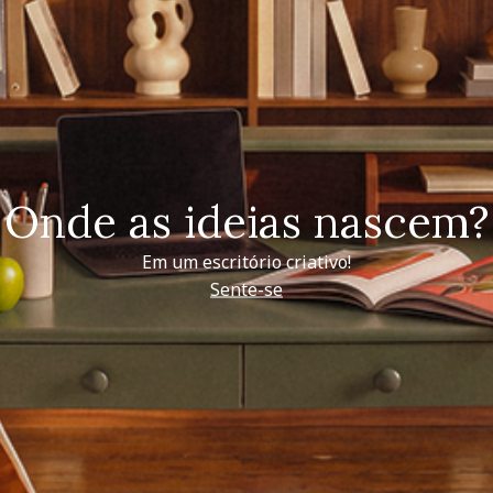
Onde as ideias nascem?
Em um escritório criativo!
Sente-se