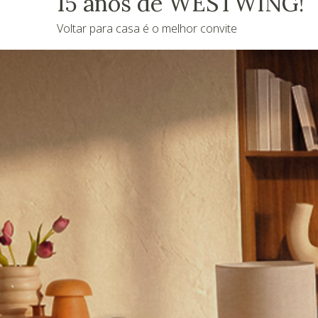
15 anos de WESTWING!
Voltar para casa é o melhor convite