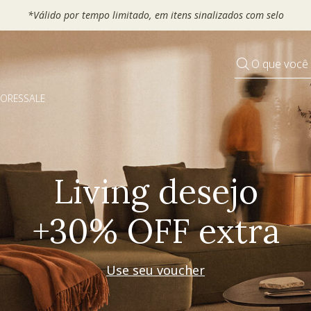
 seu VOUCHER e ganhe até 30% OFF*: use
MOVEL30, TEXTIL30 OU
O que você
DORES
SALE
Pequenos rituais
Grandes mudanças
Decorar