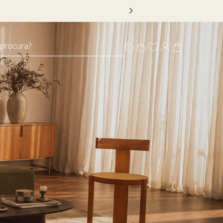
 DECOR20
 procura?