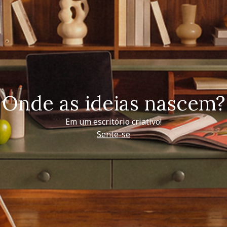
Onde as ideias nascem?
Em um escritório criativo!
Sente-se