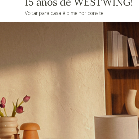
15 anos de WESTWING!
Voltar para casa é o melhor convite