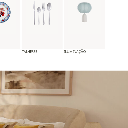
TALHERES
ILUMINAÇÃO
ALMOFADAS