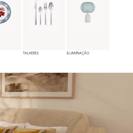
TALHERES
ILUMINAÇÃO
ALMOFADAS