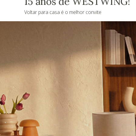
15 anos de WESTWING!
Voltar para casa é o melhor convite