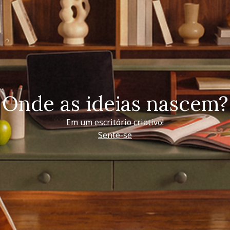
Onde as ideias nascem?
Em um escritório criativo!
Sente-se