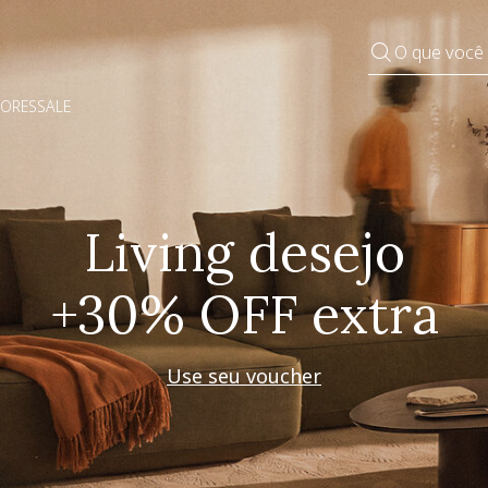
O que você
DORES
SALE
Pequenos rituais
Grandes mudanças
Decorar