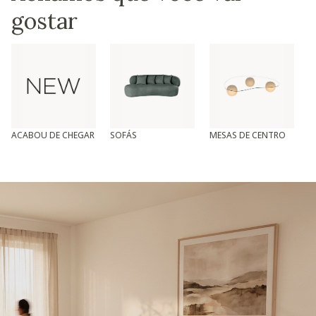
gostar
ACABOU DE CHEGAR
SOFÁS
MESAS DE CENTRO
T