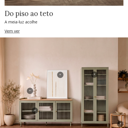
Do piso ao teto
A meia-luz acolhe
Vem ver
+
+
+
+
+