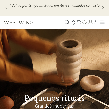
Escolha seu VOUCHER e ganhe até 30% OFF*: use
MOVEL30,
TEXTIL30 OU DECOR20
Pequenos rituais
Grandes mudanças