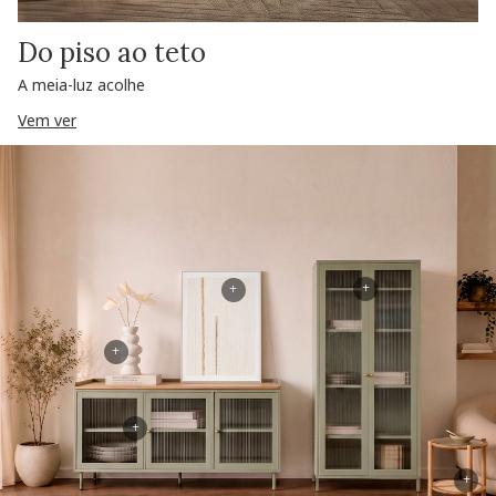
Do piso ao teto
A meia-luz acolhe
Vem ver
+
+
+
+
+