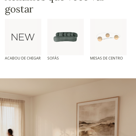
gostar
ACABOU DE CHEGAR
SOFÁS
MESAS DE CENTRO
T