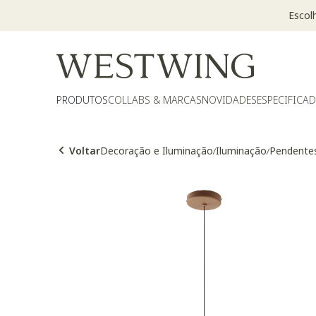
Escol
PRODUTOS
COLLABS & MARCAS
NOVIDADES
ESPECIFICA
Voltar
Decoração e Iluminação
Iluminação
Pendente
/
/