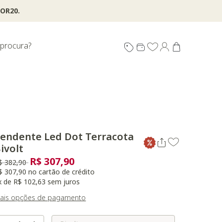
OR20.
 procura?
endente Led Dot Terracota
ivolt
R$ 307,90
reço reduzido de
para
$ 382,90
$ 307,90 no cartão de crédito
x de R$ 102,63 sem juros
ais opções de pagamento
Selecione o Tamanho