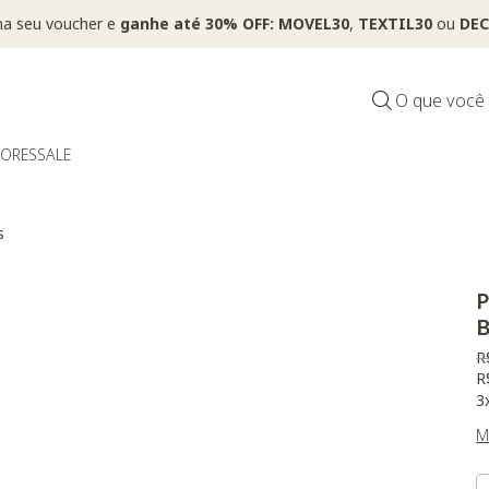
ha seu voucher e
ganhe até 30% OFF: MOVEL30
,
TEXTIL30
ou
DEC
O que você
DORES
SALE
s
P
B
P
R
R
3
M