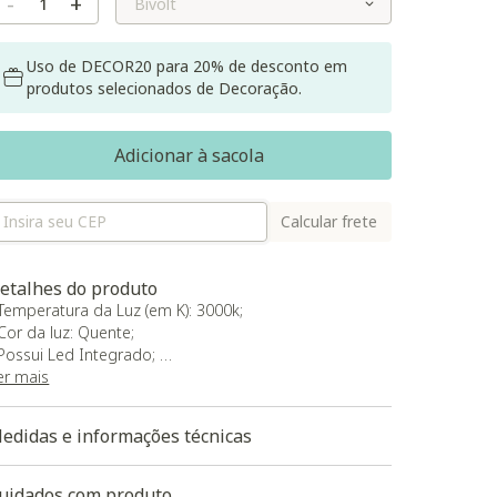
-
+
Uso de DECOR20 para 20% de desconto em
produtos selecionados de Decoração.
Adicionar à sacola
Calcular frete
etalhes do produto
 Temperatura da Luz (em K): 3000k;
 Cor da luz: Quente;
 Possui Led Integrado;
 Iluminação Interna ou Externa: Interna;
er mais
 Voltagem (V): Bivolt;
 Potência: 12 Lumens por m² 900;
edidas e informações técnicas
 Tipo de Funcionamento: Rede Elétrica;
 O produto será entregue montado.
uidados com produto