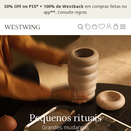
30% OFF no PIX* + 100% de Westback
em compras feitas no
app
**.
Consulte regras.
Pequenos rituais
Grandes mudanças