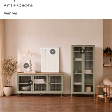
A meia-luz acolhe
Vem ver
+
+
+
+
+