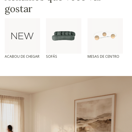
gostar
ACABOU DE CHEGAR
SOFÁS
MESAS DE CENTRO
T