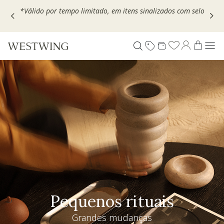
Escolha seu VOUCHER e ganhe até 30% OFF*: use
MOVEL30,
TEXTIL30 OU DECOR20
Pequenos rituais
Grandes mudanças