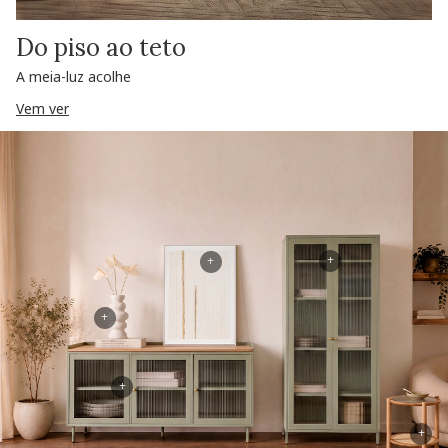
Do piso ao teto
A meia-luz acolhe
Vem ver
+
+
+
+
+