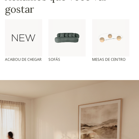
gostar
ACABOU DE CHEGAR
SOFÁS
MESAS DE CENTRO
T