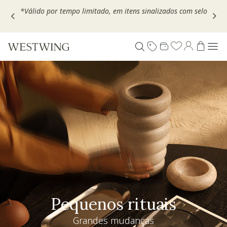
Escolha seu VOUCHER e ganhe até 30% OFF*: use
MOVEL30,
TEXTIL30 OU DECOR20
Pequenos rituais
Grandes mudanças