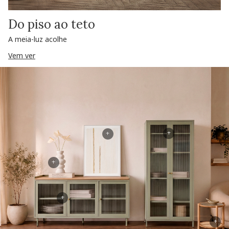
Do piso ao teto
A meia-luz acolhe
Vem ver
+
+
+
+
+