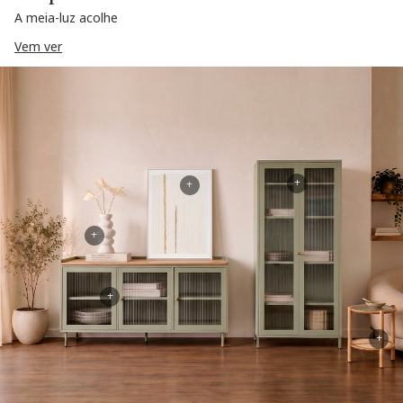
A meia-luz acolhe
Vem ver
+
+
+
+
+