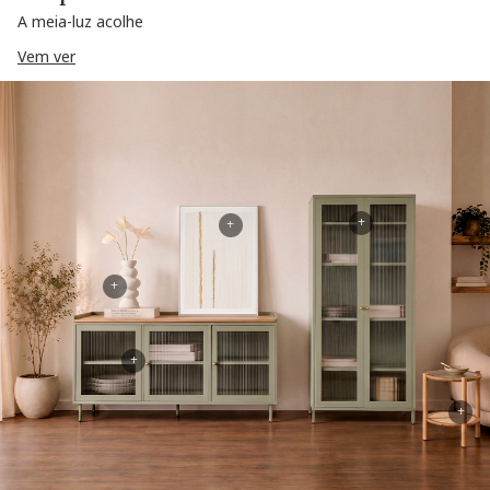
A meia-luz acolhe
Vem ver
+
+
+
+
+