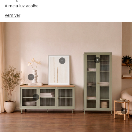
A meia-luz acolhe
Vem ver
+
+
+
+
+