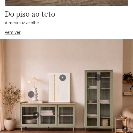
Do piso ao teto
A meia-luz acolhe
Vem ver
+
+
+
+
+