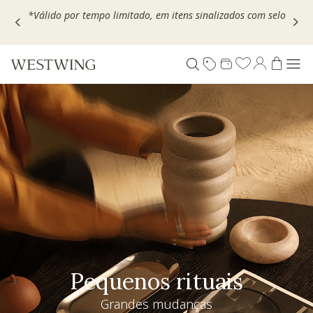
Escolha seu VOUCHER e ganhe até 30% OFF*: use
MOVEL30,
TEXTIL30 OU DECOR20
Pequenos rituais
Grandes mudanças