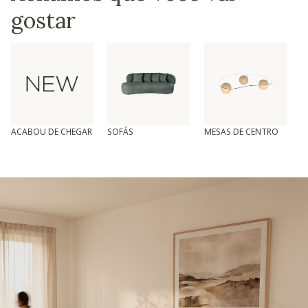
gostar
ACABOU DE CHEGAR
SOFÁS
MESAS DE CENTRO
T