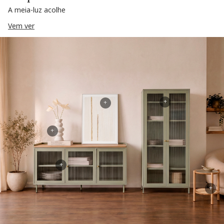
A meia-luz acolhe
Vem ver
+
+
+
+
+