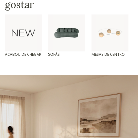
gostar
ACABOU DE CHEGAR
SOFÁS
MESAS DE CENTRO
T