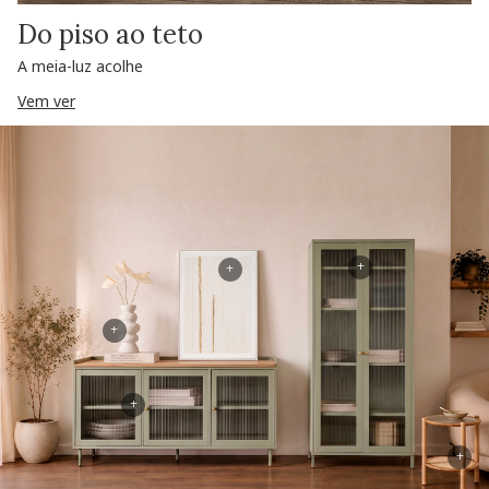
Do piso ao teto
A meia-luz acolhe
Vem ver
+
+
+
+
+