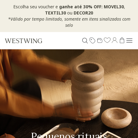
Escolha seu voucher e
ganhe até 30% OFF: MOVEL30
,
TEXTIL30
ou
DECOR20
*Válido por tempo limitado, somente em itens sinalizados com
selo
Pequenos rituais