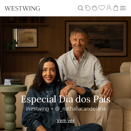
Especial Dia dos Pais
Westwing + @_nathaliacandelaria
Vem ver