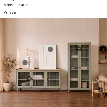
A meia-luz acolhe
Vem ver
+
+
+
+
+