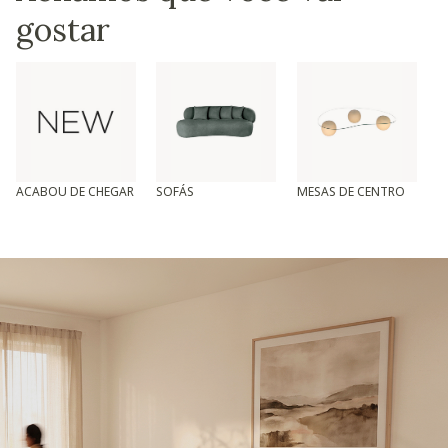
gostar
ACABOU DE CHEGAR
SOFÁS
MESAS DE CENTRO
T