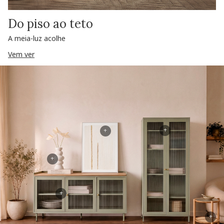
Do piso ao teto
A meia-luz acolhe
Vem ver
+
+
+
+
+