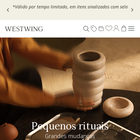
Escolha seu VOUCHER e ganhe até 30% OFF*: use
MOVEL30,
TEXTIL30 OU DECOR20
Pequenos rituais
Grandes mudanças