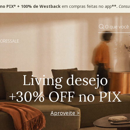
 no PIX* + 100% de Westback
em compras feitas no app
**.
Consul
O que você
DORES
SALE
Pequenos rituais
Grandes mudanças
Decorar