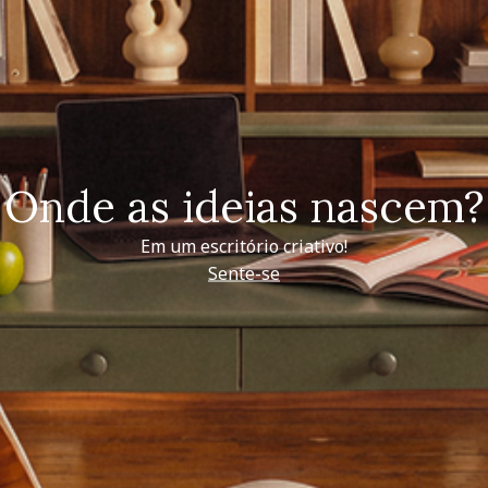
Onde as ideias nascem?
Em um escritório criativo!
Sente-se