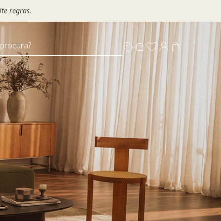
te regras.
 procura?