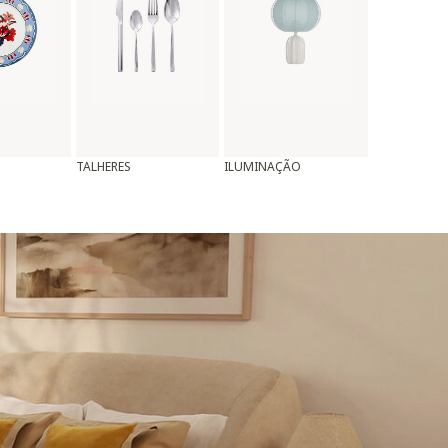
TALHERES
ILUMINAÇÃO
ALMOFADAS