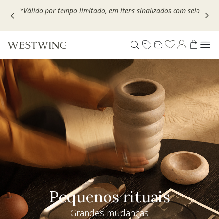
Escolha seu VOUCHER e ganhe até 30% OFF*: use
MOVEL30,
TEXTIL30 OU DECOR20
Pequenos rituais
Grandes mudanças