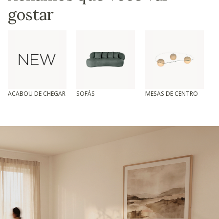
gostar
ACABOU DE CHEGAR
SOFÁS
MESAS DE CENTRO
T