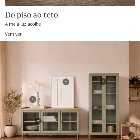
Do piso ao teto
A meia-luz acolhe
Vem ver
+
+
+
+
+