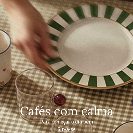
Cafés com calma
Para começar o dia bem
Sirva-se