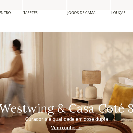
CENTRO
TAPETES
JOGOS DE CAMA
LOUÇAS
Westwing & Casa Coté 
Curadoria e qualidade em dose dupla
Vem conhecer