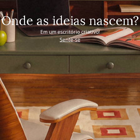
Onde as ideias nascem?
Em um escritório criativo!
Sente-se