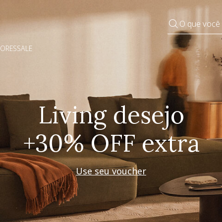
O que você
DORES
SALE
Pequenos rituais
Grandes mudanças
Decorar